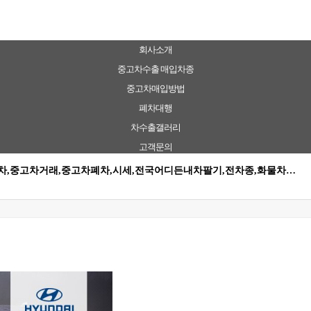
회사소개
중고차수출 매입차종
중고차매입방법
폐차대행
차수출갤러리
고객문의
고차,중고차거래,중고차폐차,시세,전국어디든내차팔기,전차종,화물차…