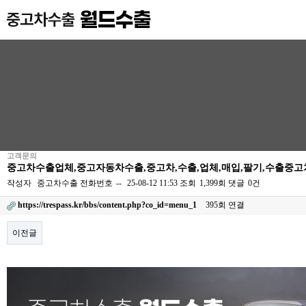
고객문의
중고차수출업체,중고자동차수출,중고차,수출,업체,매입,팔기,수출중
작성자
중고차수출
전화번호
--
25-08-12 11:53
조회
1,399회
댓글
0건
https://trespass.kr/bbs/content.php?co_id=menu_1
395회 연결
이전글
본문