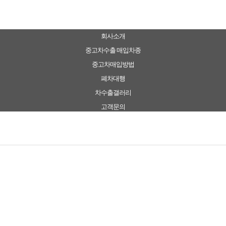
회사소개
중고차수출 매입차종
중고차매입방법
폐차대행
차수출갤러리
고객문의