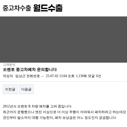
고객문의
쏘렌토 중고차폐차 문의합니다
작성자
임상근
전화번호
--
25-07-02 13:04
조회
1,139회
댓글
0건
이전글
다음글
본문
2012년식 쏘렌토 R 차량 폐차를 고려 중입니다.
최근까지 운행했으나 엔진 이상으로 더 이상 주행이 어려워서 폐차하려고 하는데요
견인부터 말소까지 대행 가능한지, 폐차 보상금은 어느 정도인지 궁금합니다.​