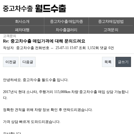
회사소개
중고차수출 매입차종
중고차매입방법
폐차대행
차수출갤러리
고객문의
고객문의
Re: 중고차수출 매입가격에 대해 문의드려요
작성자
중고차수출
전화번호
--
25-07-11 15:07
조회
1,152회
댓글
0건
이전글
다음글
목록
글쓰기
본문
안녕하세요. 중고차수출 월드수출 입니다.
2017년식 현대 소나타, 주행거리 115,000km 차량 중고차수출 매입 상담 가능합니
다.
정확한 견적을 위해 차량 정보 확인 후 연락드리겠습니다.
가격 상담 빠르게 도와드리겠습니다.
감사합니다.​