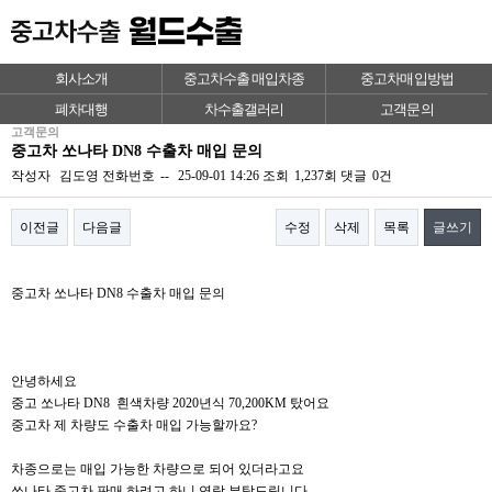
회사소개
중고차수출 매입차종
중고차매입방법
폐차대행
차수출갤러리
고객문의
고객문의
중고차 쏘나타 DN8 수출차 매입 문의
작성자
김도영
전화번호
--
25-09-01 14:26
조회
1,237회
댓글
0건
이전글
다음글
수정
삭제
목록
글쓰기
본문
중고차 쏘나타 DN8 수출차 매입 문의
안녕하세요
중고 쏘나타 DN8 흰색차량 2020년식 70,200KM 탔어요
중고차 제 차량도 수출차 매입 가능할까요?
차종으로는 매입 가능한 차량으로 되어 있더라고요
쏘나타 중고차 판매 하려고 하니 연락 부탁드립니다.