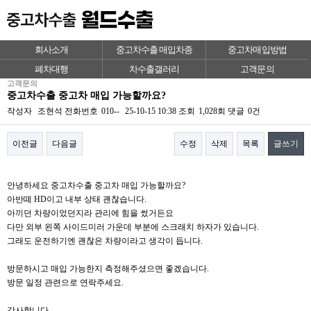
회사소개
중고차수출 매입차종
중고차매입방법
폐차대행
차수출갤러리
고객문의
고객문의
중고차수출 중고차 매입 가능할까요?
작성자
조현석
전화번호
010--
25-10-15 10:38
조회
1,028회
댓글
0건
이전글
다음글
수정
삭제
목록
글쓰기
본문
안녕하세요 중고차수출 중고차 매입 가능할까요?
아반떼 HD이고 내부 상태 괜찮습니다.
아끼던 차량이었던지라 관리에 힘을 썼거든요
다만 외부 왼쪽 사이드미러 가운데 부분에 스크래치 하자가 있습니다.
그래도 운전하기엔 괜찮은 차량이라고 생각이 듭니다.
방문하시고 매입 가능한지 측정해주셨으면 좋겠습니다.
방문 일정 관련으로 연락주세요.
감사합니다.