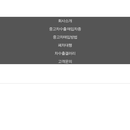
회사소개
중고차수출 매입차종
중고차매입방법
폐차대행
차수출갤러리
고객문의