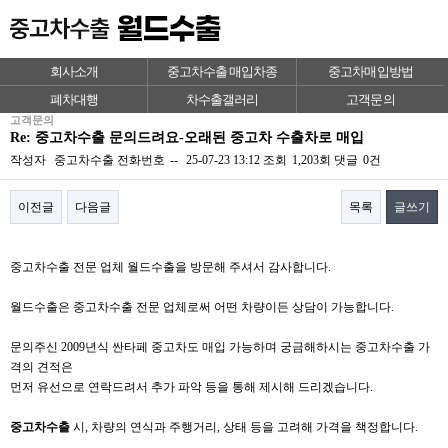
회사소개
중고차수출 매입차종
중고차매입방법
폐차대행
차수출갤러리
고객문의
고객문의
Re: 중고차수출 문의드려요-오래된 중고차 수출차로 매입
작성자
중고차수출
전화번호
--
25-07-23 13:12
조회
1,203회
댓글
0건
이전글
다음글
목록
글쓰기
본문
중고차수출 전문 업체 월드수출을 방문해 주셔서 감사합니다.
월드수출은 중고차수출 전문 업체로써 어떤 차량이든 상담이 가능합니다.
문의주신 2009년식 싼타페 중고차도 매입 가능하며 궁금해하시는 중고차수출 가
격의 견적은
먼저 유선으로 연락드려서 추가 파악 등을 통해 제시해 드리겠습니다.
중고차수출
시, 차량의 연식과 주행거리, 상태 등을 고려해 가격을 책정합니다.​