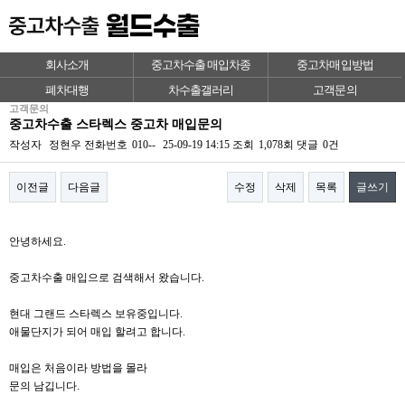
회사소개
중고차수출 매입차종
중고차매입방법
폐차대행
차수출갤러리
고객문의
고객문의
중고차수출 스타렉스 중고차 매입문의
작성자
정현우
전화번호
010--
25-09-19 14:15
조회
1,078회
댓글
0건
이전글
다음글
수정
삭제
목록
글쓰기
본문
안녕하세요.
중고차수출 매입으로 검색해서 왔습니다.
현대 그랜드 스타렉스 보유중입니다.
애물단지가 되어 매입 할려고 합니다.
매입은 처음이라 방법을 몰라
문의 남깁니다.