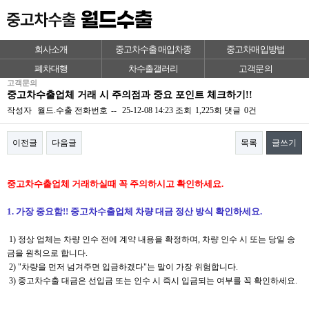
회사소개
중고차수출 매입차종
중고차매입방법
폐차대행
차수출갤러리
고객문의
고객문의
중고차수출업체 거래 시 주의점과 중요 포인트 체크하기!!
작성자
월드.수출
전화번호
--
25-12-08 14:23
조회
1,225회
댓글
0건
이전글
다음글
목록
글쓰기
본문
중고차수출업체 거래하실때 꼭 주의하시고 확인하세요.
1. 가장 중요함!! 중고차수출업체 차량 대금 정산 방식 확인하세요.
1) 정상 업체는 차량 인수 전에 계약 내용을 확정하며, 차량 인수 시 또는 당일 송
금을 원칙으로 합니다.
2) "차량을 먼저 넘겨주면 입금하겠다"는 말이 가장 위험합니다.
3) 중고차수출 대금은 선입금 또는 인수 시 즉시 입금되는 여부를 꼭 확인하세요.