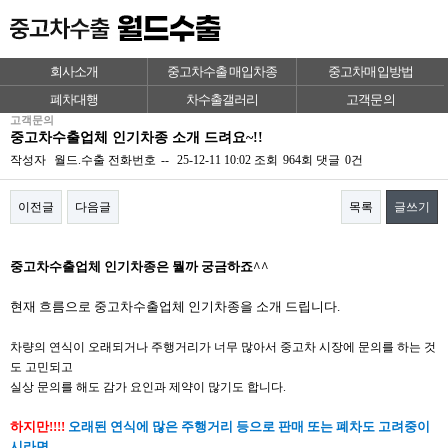
회사소개
중고차수출 매입차종
중고차매입방법
폐차대행
차수출갤러리
고객문의
고객문의
중고차수출업체 인기차종 소개 드려요~!!
작성자
월드.수출
전화번호
--
25-12-11 10:02
조회
964회
댓글
0건
이전글
다음글
목록
글쓰기
본문
중고차수출업체 인기차종은 뭘까 궁금하죠^^
현재 흐름으로 중고차수출업체 인기차종을 소개 드립니다.
차량의 연식이 오래되거나 주행거리가 너무 많아서 중고차 시장에 문의를 하는 것
도 고민되고
실상 문의를 해도 감가 요인과 제약이 많기도 합니다.
하지만!!!!
오래된 연식에 많은 주행거리 등으로 판매 또는 폐차도 고려중이
시라면