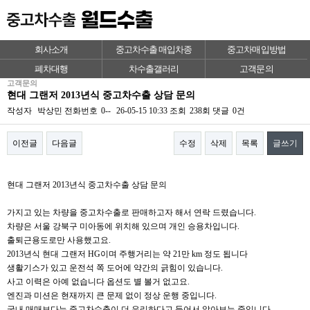
회사소개
중고차수출 매입차종
중고차매입방법
폐차대행
차수출갤러리
고객문의
고객문의
현대 그랜저 2013년식 중고차수출 상담 문의
작성자
박상민
전화번호
0--
26-05-15 10:33
조회
238회
댓글
0건
이전글
다음글
수정
삭제
목록
글쓰기
본문
현대 그랜저 2013년식 중고차수출 상담 문의
가지고 있는 차량을 중고차수출로 판매하고자 해서 연락 드렸습니다.
차량은 서울 강북구 미아동에 위치해 있으며 개인 승용차입니다.
출퇴근용도로만 사용했고요.
2013년식 현대 그랜저 HG이며 주행거리는 약 21만 km 정도 됩니다
생활기스가 있고 운전석 쪽 도어에 약간의 긁힘이 있습니다.
사고 이력은 아예 없습니다 옵션도 별 볼거 없고요.
엔진과 미션은 현재까지 큰 문제 없이 정상 운행 중입니다.
국내 매매보다는 중고차수출이 더 유리하다고 들어서 알아보는 중입니다.