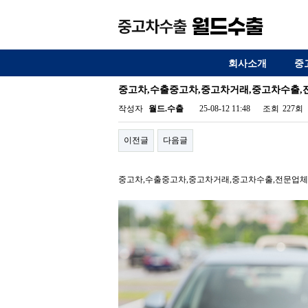
회사소개
중
중고차,수출중고차,중고차거래,중고차수출,
작성자
월드.수출
25-08-12 11:48
조회
227회
이전글
다음글
중고차,수출중고차,중고차거래,중고차수출,전문업체,