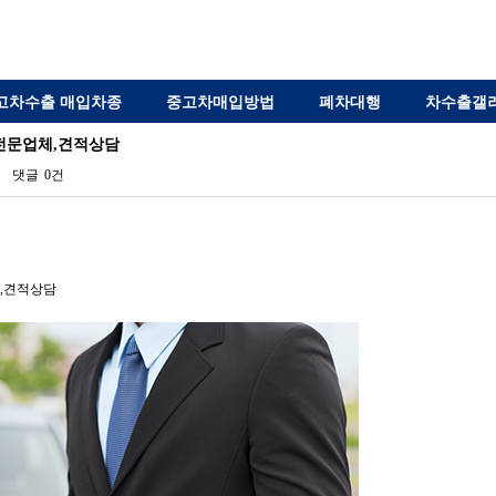
고차수출 매입차종
중고차매입방법
폐차대행
차수출갤
전문업체,견적상담
댓글
0건
견적상담​